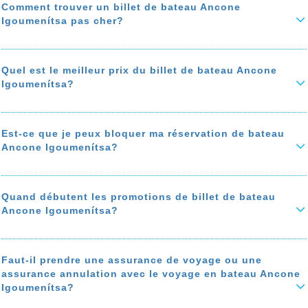
Comment trouver un billet de bateau Ancone
Igoumenítsa pas cher?
Vous êtes à la recherche d’un billet de bateau de Ancone à
Igoumenítsa pas cher ? Voici comment
économiser jusqu'à 50% sur
le prix de votre ticket de bateau
. Pour faire des économies,
Quel est le meilleur prix du billet de bateau Ancone
comparez les prix de bateau de Ancone à Igoumenítsa, privilégiez les
Igoumenítsa?
agences de voyages avec des programmes de fidélité, et qui offrent
une assistance téléphonique gratuite.
Le prix du billet de bateau de Ancone à Igoumenítsa dépend de la
En réservant à l’avance, vous avez plus de chances de trouver un
saison, de la compagnie du ferry et des frais de service qu’appliquent
billet de bateau de Ancone Igoumenítsa pas cher.
certaines agences.
Est-ce que je peux bloquer ma réservation de bateau
En savoir plus sur 'Comment trouver un billet de bateau Ancone
Ancone Igoumenítsa?
Le prix du billet de bateau Ancone Igoumenítsa chez notre agence de
Igoumenítsa pas cher?'
voyage ALLO FERRY est prix net sans frais.
Vous pouvez bloquer votre réservation de bateau Ancone Igoumenítsa
Le prix du bateau varie selon la date de votre voyage et de la date de
de 24h à 10 jours. cette option est valables pour les réservations
votre réservation.
chez notre agence de voyage ALLO FERRY avec Minoan Lines,
Quand débutent les promotions de billet de bateau
Grimaldi Lines,
En savoir plus sur 'Quel est le meilleur prix du billet de bateau Ancone
Ancone Igoumenítsa?
Igoumenítsa?'
En savoir plus sur 'Est-ce que je peux bloquer ma réservation de
bateau Ancone Igoumenítsa?'
Les
meilleures promotions de bateau Ancone Igoumenítsa
sont
disponibles à l’ouverture du calendrier des ventes, et aussi pendant
les grands événements, Black Friday, Saint valentin, Noël….
Faut-il prendre une assurance de voyage ou une
assurance annulation avec le voyage en bateau Ancone
Pour être informé
des promos de bateau Ancone Igoumenítsa et
Igoumenítsa?
des bons plans
,
abonnez-vous
à notre
programme Alerte
Promotion.