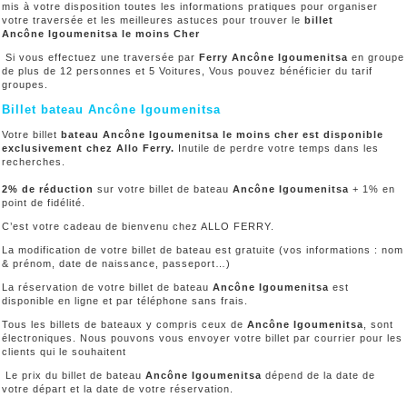
mis à votre disposition toutes les informations pratiques pour organiser
votre traversée et les meilleures astuces pour trouver le
billet
Ancône Igoumenitsa le moins Cher
Si vous effectuez une traversée par
Ferry Ancône Igoumenitsa
en groupe
de plus de 12 personnes et 5 Voitures, Vous pouvez bénéficier du tarif
groupes.
Billet bateau Ancône Igoumenitsa
Votre billet
bateau Ancône Igoumenitsa le moins cher est disponible
exclusivement chez Allo Ferry.
Inutile de perdre votre temps dans les
recherches.
2% de réduction
sur votre billet de bateau
Ancône Igoumenitsa
+ 1% en
point de fidélité.
C’est votre cadeau de bienvenu chez ALLO FERRY.
La modification de votre billet de bateau est gratuite (vos informations : nom
& prénom, date de naissance, passeport…)
La réservation de votre billet de bateau
Ancône Igoumenitsa
est
disponible en ligne et par téléphone sans frais.
Tous les billets de bateaux y compris ceux de
Ancône Igoumenitsa
, sont
électroniques. Nous pouvons vous envoyer votre billet par courrier pour les
clients qui le souhaitent
Le prix du billet de bateau
Ancône Igoumenitsa
dépend de la date de
votre départ et la date de votre réservation.