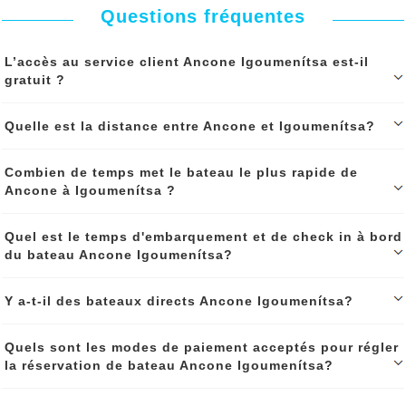
compagnie
.
Questions fréquentes
En savoir plus sur 'Est-ce que je peux voyager avec mon animal de
compagnie en bateau de Ancone à Igoumenítsa?'
L’accès au service client Ancone Igoumenítsa est-il
gratuit ?
L'accés à notre service client est gratuit avant et aprés votre
Quelle est la distance entre Ancone et Igoumenítsa?
réservation, il est accessible par téléphone et whatsapp pendant les
heures d'ouverture de l'agence et par mail 24h/24
La distance entre Ancone et Igoumenítsa est: 747,00 km (à vol
Combien de temps met le bateau le plus rapide de
d'oiseau).
Continuer le spécial 'L’accès au service client Ancone Igoumenítsa
Ancone à Igoumenítsa ?
est-il gratuit ?'
Si vous prenez le bateau Ancone Igoumenítsa, e
n mer
,
la
distance
entre Ancone et Igoumenítsa en
Mille
La traversée en bateau la plus rapide de
Ancone à Igoumenítsa
est
Nautique
est
470,00 nm
, soit
870,00 KM
de
h
.
Quel est le temps d'embarquement et de check in à bord
du bateau Ancone Igoumenítsa?
Continuer le spécial 'Quelle est la distance entre Ancone et
Igoumenítsa?'
Continuer le spécial 'Combien de temps met le bateau le plus rapide
Le
temps d'embarquement
et de
check in à bord du
Y a-t-il des bateaux directs Ancone Igoumenítsa?
de Ancone à Igoumenítsa ?'
bateau
Ancone Igoumenítsa est 1h30 avant le départ pour
les
voyageurs avec voiture
, et 1h avant le départ pour
les voyageurs
sans voiture
, il peut varier selon les circonstances du voyages.
Oui, Il y a des bateaux directs de Ancone à Igoumenítsa. La mention
Quels sont les modes de paiement acceptés pour régler
'escale' ou 'sans escale' est indiquée dans les traversées affichées
la réservation de bateau Ancone Igoumenítsa?
lors de vos recherches.
Continuer le spécial 'Quel est le temps d'embarquement et de check
in à bord du bateau Ancone Igoumenítsa?'
Continuer le spécial 'Y a-t-il des bateaux directs Ancone
Vous pouvez règler votre billet de bateau Ancone Igoumenítsa en