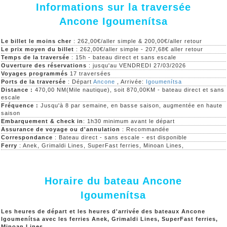
Informations sur la traversée
Ancone Igoumenítsa
Le billet le moins cher
: 262,00€/aller simple & 200,00€/aller retour
Le prix moyen du billet
: 262,00€/aller simple - 207,68€ aller retour
Temps de la traversée
: 15h - bateau direct et sans escale
Ouverture des réservations
: jusqu'au VENDREDI 27/03/2026
Voyages programmés
17 traversées
Ports de la traversée
: Départ
Ancone
, Arrivée:
Igoumenítsa
Distance :
470,00 NM(Mile nautique), soit 870,00KM - bateau direct et sans
escale
Fréquence :
Jusqu'à 8 par semaine, en basse saison, augmentée en haute
saison
Embarquement & check in
: 1h30 minimum avant le départ
Assurance de voyage ou d'annulation
: Recommandée
Correspondance
: Bateau direct - sans escale - est disponible
Ferry
: Anek, Grimaldi Lines, SuperFast ferries, Minoan Lines,
Horaire du bateau Ancone
Igoumenítsa
Les heures de départ et les heures d'arrivée des bateaux Ancone
Igoumenítsa avec les ferries Anek, Grimaldi Lines, SuperFast ferries,
Minoan Lines,