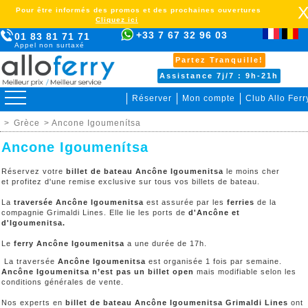
Pour être informés des promos et des prochaines ouvertures
Cliquez ici
+33 7 67 32 96 03
01 83 81 71 71
Appel non surtaxé
Partez Tranquille!
Assistance 7j/7 : 9h-21h
Réserver
Mon compte
Club Allo Ferr
>
Grèce
> Ancone Igoumenítsa
Ancone Igoumenítsa
Réservez votre
billet de bateau Ancône Igoumenitsa
le moins cher
et profitez d'une remise exclusive sur tous vos billets de bateau.
La
traversée Ancône Igoumenitsa
est assurée par les
ferries
de la
compagnie Grimaldi Lines. Elle lie les ports de
d'Ancône et
d'Igoumenitsa
.
Le
ferry Ancône Igoumenitsa
a une durée de 17h.
La traversée
Ancône Igoumenitsa
est organisée 1 fois par semaine.
Ancône Igoumenitsa n’est pas un billet open
mais modifiable selon les
conditions générales de vente.
Nos experts en
billet de bateau Ancône Igoumenitsa Grimaldi Lines
ont