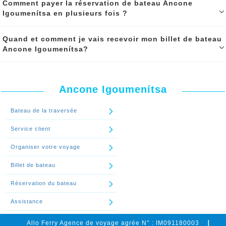
Comment payer la réservation de bateau Ancone
Igoumenítsa?'
ligne à l'aide de
votre carte bancaire CB, Visa Mastercard, Maestro
.
Igoumenítsa en plusieurs fois ?
Le paiement est totalement sécurisé
. Vous pouvez également le
régler par
virement, chèque bancaire, chèques vacances ou bon
d’achat.
Vérifiez si l’option
paiement en plusieurs fois est active
lors
Quand et comment je vais recevoir mon billet de bateau
de votre réservation du
bateau Ancone Igoumenítsa.
Si c’est le cas
Ancone Igoumenítsa?
Continuer le spécial 'Quels sont les modes de paiement
vous pouvez payer
juste un acompte lors de la réservation.
acceptés pour régler la réservation de bateau Ancone Igoumenítsa?'
Continuer le spécial 'Comment payer la réservation de bateau Ancone
Après le paiement de votre réservation de bateau Ancone
Igoumenítsa en plusieurs fois ?'
Igoumenítsa, vous recevez votre billet de bateau Ancone Igoumenítsa
par mail. il est aussi possible de vous l'envoyer par la poste.
Ancone Igoumenítsa
Continuer le spécial 'Quand et comment je vais recevoir mon billet de
Bateau de la traversée
bateau Ancone Igoumenítsa?'
Service client
Organiser votre voyage
Billet de bateau
Réservation du bateau
Assistance
Allo Ferry Agence de voyage agrée N° : IM091180003