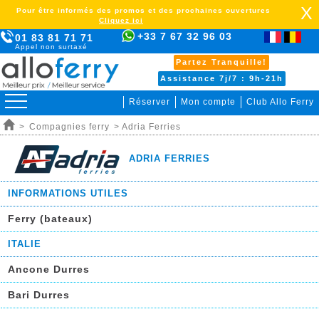
X
Pour être informés des promos et des prochaines ouvertures
Cliquez ici
+33 7 67 32 96 03
01 83 81 71 71
Appel non surtaxé
Partez Tranquille!
Assistance 7j/7 : 9h-21h
Réserver
Mon compte
Club Allo Ferry
>
Compagnies ferry
> Adria Ferries
ADRIA FERRIES
INFORMATIONS UTILES
Ferry (bateaux)
sss
ITALIE
Ancone Durres
Bari Durres